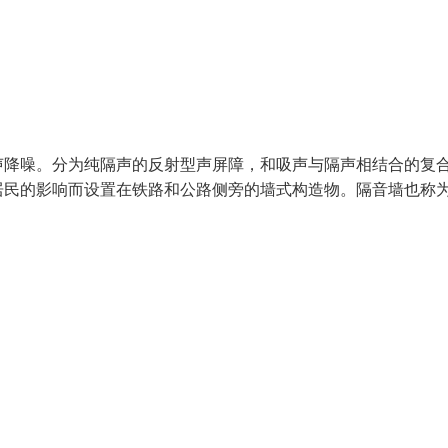
声降噪。分为纯隔声的反射型声屏障，和吸声与隔声相结合的复
居民的影响而设置在铁路和公路侧旁的墙式构造物。隔音墙也称