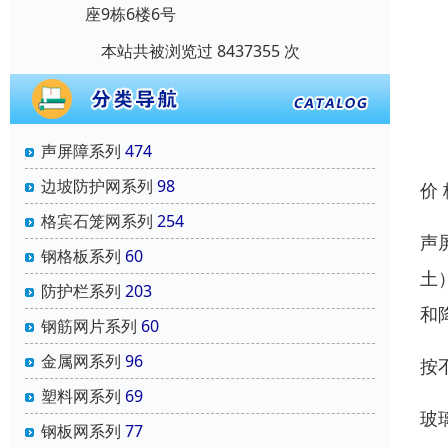
座9栋6楼6号
本站共被浏览过 8437355 次
声屏障系列
474
边坡防护网系列
98
价
格宾石笼网系列
254
声
钢格板系列
60
土
防护栏系列
203
和
钢筋网片系列
60
金属网系列
96
按
塑料网系列
69
玻
钢板网系列
77