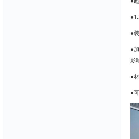
●
●1
●
●
影
●
●