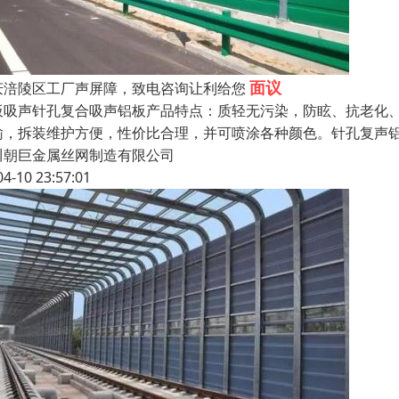
面议
庆涪陵区工厂声屏障，致电咨询让利给您
板吸声针孔复合吸声铝板产品特点：质轻无污染，防眩、抗老化
输，拆装维护方便，性价比合理，并可喷涂各种颜色。针孔复声铝板技
川朝巨金属丝网制造有限公司
04-10 23:57:01