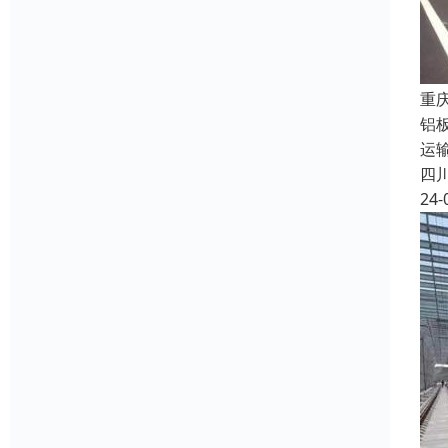
重
铝
运
四
24-