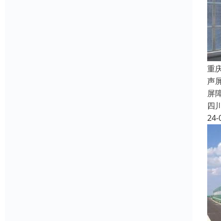
重
声
屏
四
24-