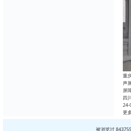
重
声
屏
四
24-
更
被浏览过 8437