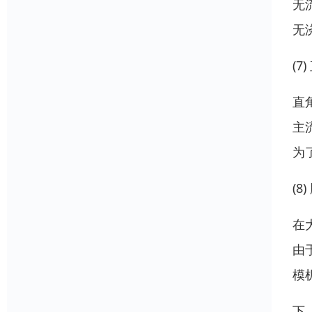
无
无
(7
直
主
为
(
在
由
模
下