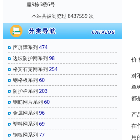
座9栋6楼6号
本站共被浏览过 8437559 次
声屏障系列
474
边坡防护网系列
98
价
格宾石笼网系列
254
对
钢格板系列
60
单
防护栏系列
203
都
钢筋网片系列
60
金属网系列
96
产
塑料网系列
69
在
钢板网系列
77
用