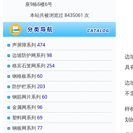
座9栋6楼6号
本站共被浏览过 8435061 次
声屏障系列
474
边坡防护网系列
98
边
格宾石笼网系列
254
具
钢格板系列
60
边
防护栏系列
203
不
钢筋网片系列
60
金属网系列
96
样
塑料网系列
69
划
钢板网系列
77