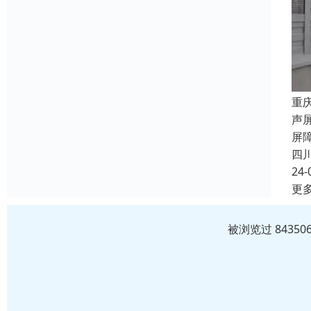
重
声
屏
四
24-
更
被浏览过 8435