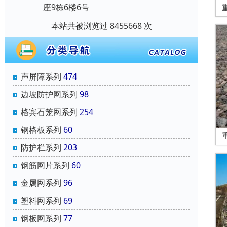
座9栋6楼6号
本站共被浏览过 8455668 次
声屏障系列
474
边坡防护网系列
98
格宾石笼网系列
254
钢格板系列
60
防护栏系列
203
钢筋网片系列
60
金属网系列
96
塑料网系列
69
钢板网系列
77