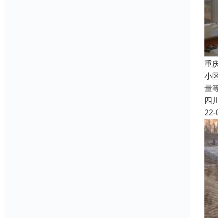
重
小
量
四
22-