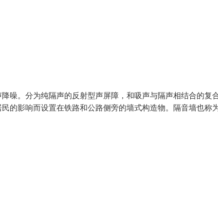
声降噪。分为纯隔声的反射型声屏障，和吸声与隔声相结合的复
居民的影响而设置在铁路和公路侧旁的墙式构造物。隔音墙也称