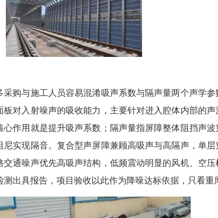
多采购与施工人员容易混淆吸声系数与隔声量两个声学参
面板对入射噪声的吸收能力，主要针对进入腔体内部的声
核心作用就是提升吸声系数；隔声量指屏障整体阻挡声波
阻尼实现隔音。复合型声屏障兼顾高吸声与高隔声，单层
路交通噪声优先高吸声结构，低频震动明显的风机、空压
检测出具报告，项目验收以此作为降噪达标依据，只看重