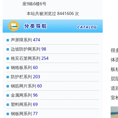
座9栋6楼6号
本站共被浏览过 8441606 次
声屏障系列
474
边坡防护网系列
98
很
格宾石笼网系列
254
体
钢格板系列
60
板
防护栏系列
203
层
钢筋网片系列
60
道
金属网系列
96
室
塑料网系列
69
钢板网系列
77