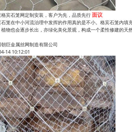
面议
庆格宾石笼网定制安装，客户为先，品质先行
宾石笼在中小河流治理中发挥的作用真的是不小。格宾石笼内填
，植物也会逐步长出，亦绿化美化景观，构成一个柔性修建的天
川朝巨金属丝网制造有限公司
04-14 10:12:01