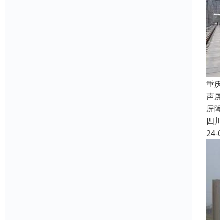
重
声
屏
四
24-