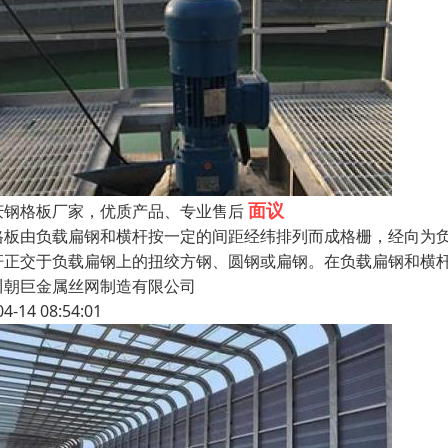
面议
庆钢格板厂家，优质产品、专业售后
格板由负载扁钢和横杆按一定的间距经纬排列而成格栅，经向为
杆正交于负载扁钢上的扭绞方钢、圆钢或扁钢。在负载扁钢和横杆
川朝巨金属丝网制造有限公司
04-14 08:54:01