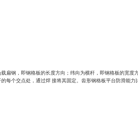
负载扁钢，即钢格板的长度方向；纬向为横杆，即钢格板的宽度
的每个交点处，通过焊 接将其固定。齿形钢格板平台防滑能力