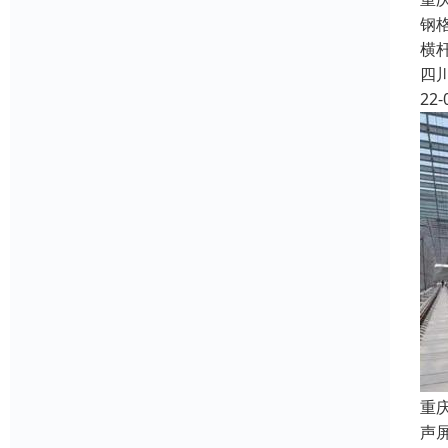
钢
横
四
22-
重
声