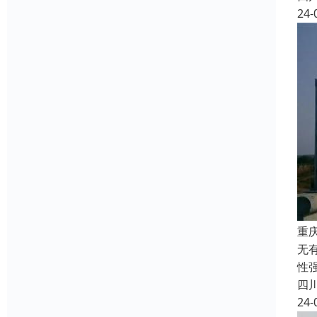
24-
重
无
性
四
24-