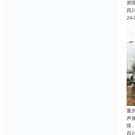
屏
四
24-
重
声
障
四