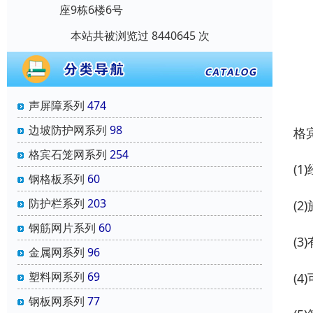
座9栋6楼6号
本站共被浏览过 8440645 次
声屏障系列
474
边坡防护网系列
98
格
格宾石笼网系列
254
(
钢格板系列
60
防护栏系列
203
(
钢筋网片系列
60
(
金属网系列
96
塑料网系列
69
(
钢板网系列
77