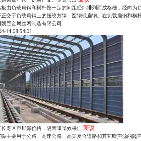
格板由负载扁钢和横杆按一定的间距经纬排列而成格栅，经向为
杆正交于负载扁钢上的扭绞方钢、圆钢或扁钢。在负载扁钢和横杆
川朝巨金属丝网制造有限公司
04-14 08:54:01
面议
庆长寿区声屏障价格，隔音降噪效果佳
屏障主要用于公路、高速公路、高架复合道路和其它噪声源的隔