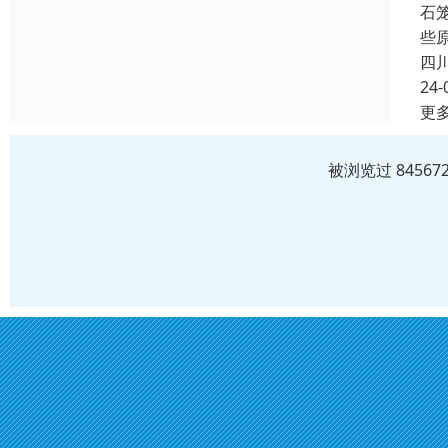
石
些
四
24-
更
被浏览过 8456