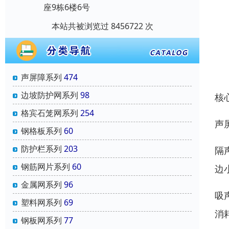
座9栋6楼6号
本站共被浏览过 8456722 次
声屏障系列
474
边坡防护网系列
98
核
格宾石笼网系列
254
声
钢格板系列
60
防护栏系列
203
隔
钢筋网片系列
60
边
金属网系列
96
吸
塑料网系列
69
消
钢板网系列
77