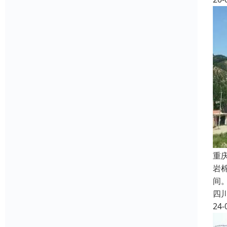
重
岩棉
间
四
24-