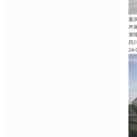
重
声
屏
四
24-