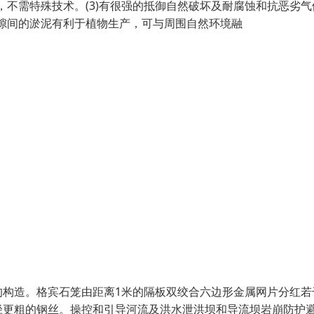
便，不需特殊技术。(3)有很强的抵御自然破坏及耐腐蚀和抗恶劣气
头缝隙间的淤泥有利于植物生产，可与周围自然环境融
的构造。格宾石笼由距离1米的隔板双绞合六边形金属网片分红若
径更粗的钢丝。操控和引导河流及洪水泄洪坝和导流坝岩崩防护