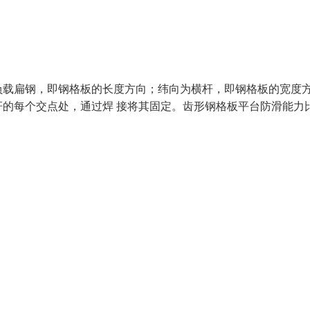
负载扁钢，即钢格板的长度方向；纬向为横杆，即钢格板的宽度
的每个交点处，通过焊 接将其固定。齿形钢格板平台防滑能力