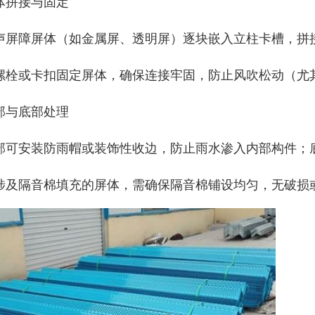
体拼接与固定
声屏障屏体（如金属屏、透明屏）逐块嵌入立柱卡槽，拼
螺栓或卡扣固定屏体，确保连接牢固，防止风吹松动（尤
部与底部处理
部可安装防雨帽或装饰性收边，防止雨水渗入内部构件；
涉及隔音棉填充的屏体，需确保隔音棉铺设均匀，无破损