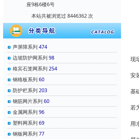
座9栋6楼6号
本站共被浏览过 8446362 次
声屏障系列
474
边坡防护网系列
98
现
格宾石笼网系列
254
安
钢格板系列
60
防护栏系列
203
基
钢筋网片系列
60
若
金属网系列
96
塑料网系列
69
用
钢板网系列
77