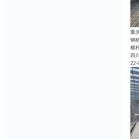
重
钢
横
四
22-