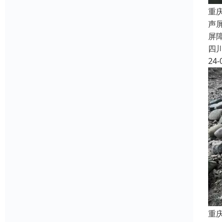
重
声
屏
四
24-
重