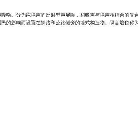
声降噪。分为纯隔声的反射型声屏障，和吸声与隔声相结合的复
居民的影响而设置在铁路和公路侧旁的墙式构造物。隔音墙也称