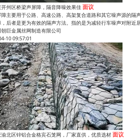
面议
庆开州区桥梁声屏障，隔音降噪效果佳
屏障主要用于公路、高速公路、高架复合道路和其它噪声源的隔
障，后者是更为有效的隔声方法。指的是为减轻行车噪声对附近
川朝巨金属丝网制造有限公司
04-10 09:57:01
面议
庆渝北区锌铝合金格宾石笼网，厂家直供，优质选材