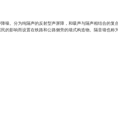
声降噪。分为纯隔声的反射型声屏障，和吸声与隔声相结合的复
居民的影响而设置在铁路和公路侧旁的墙式构造物。隔音墙也称