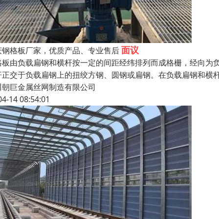
面议
庆钢格板厂家，优质产品、专业售后
格板由负载扁钢和横杆按一定的间距经纬排列而成格栅，经向为
杆正交于负载扁钢上的扭绞方钢、圆钢或扁钢。在负载扁钢和横杆
川朝巨金属丝网制造有限公司
04-14 08:54:01