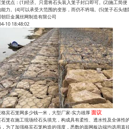
宾笼优点：(1)经济。只需将石头装入笼子封口即可。(2)施工简
的能力。(4)可以承受大范围的变形，而仍不坍塌。(5)笼子石
川朝巨金属丝网制造有限公司
04-10 18:48:02
面议
庆格宾石笼网多少钱一米，大型厂家-实力雄厚
宾石笼在施工现场经石头填充，构成具有柔性、透水性及全体性
格，为了加强格宾石笼构造的强度，悉数的面网板边端均选用直