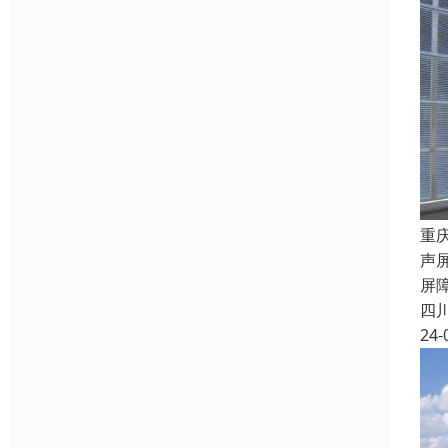
重
声
屏
四
24-