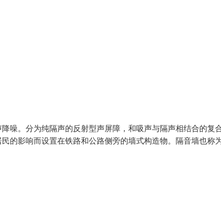
声降噪。分为纯隔声的反射型声屏障，和吸声与隔声相结合的复
居民的影响而设置在铁路和公路侧旁的墙式构造物。隔音墙也称