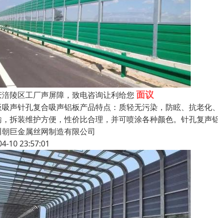
面议
庆涪陵区工厂声屏障，致电咨询让利给您
板吸声针孔复合吸声铝板产品特点：质轻无污染，防眩、抗老化
输，拆装维护方便，性价比合理，并可喷涂各种颜色。针孔复声铝板技
川朝巨金属丝网制造有限公司
04-10 23:57:01