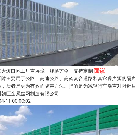
面议
庆大渡口区工厂声屏障，规格齐全，支持定制
屏障主要用于公路、高速公路、高架复合道路和其它噪声源的隔
障，后者是更为有效的隔声方法。指的是为减轻行车噪声对附近
川朝巨金属丝网制造有限公司
04-11 00:00:02