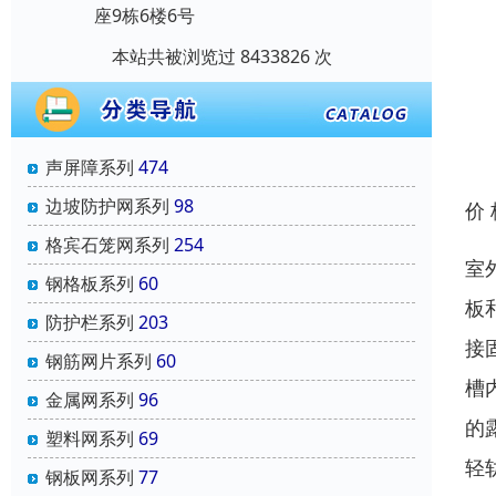
座9栋6楼6号
本站共被浏览过 8433826 次
声屏障系列
474
边坡防护网系列
98
价
格宾石笼网系列
254
室
钢格板系列
60
板
防护栏系列
203
接
钢筋网片系列
60
槽
金属网系列
96
的
塑料网系列
69
轻
钢板网系列
77