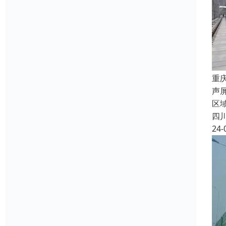
重
声
区
四
24-