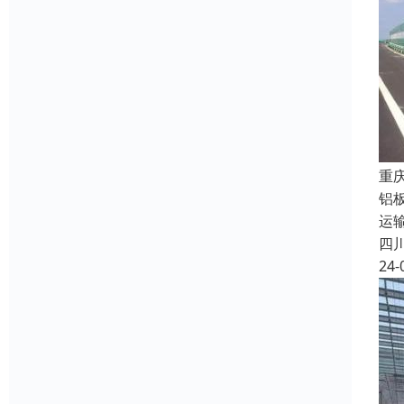
重
铝
运
四
24-