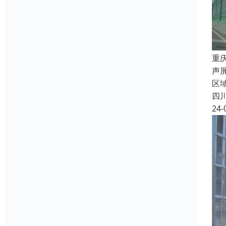
重
声
区
四
24-