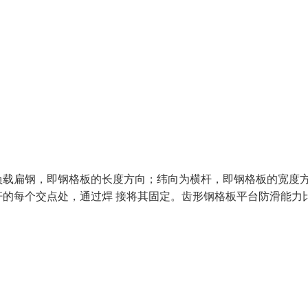
负载扁钢，即钢格板的长度方向；纬向为横杆，即钢格板的宽度
的每个交点处，通过焊 接将其固定。齿形钢格板平台防滑能力