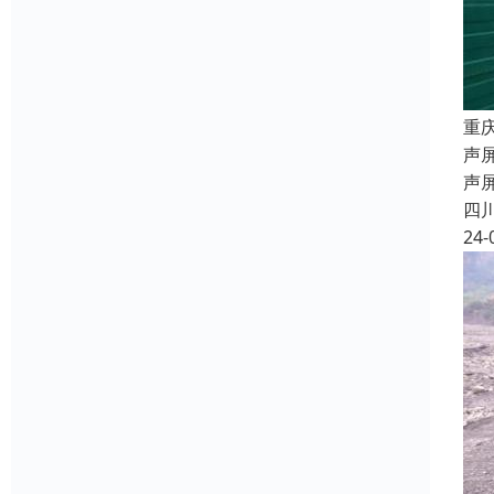
重
声屏
声
四
24-