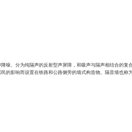
声降噪。分为纯隔声的反射型声屏障，和吸声与隔声相结合的复
居民的影响而设置在铁路和公路侧旁的墙式构造物。隔音墙也称