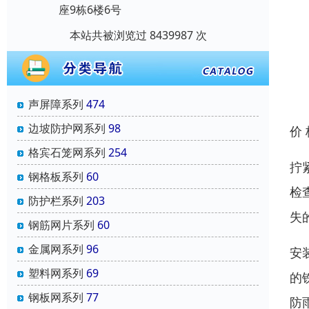
座9栋6楼6号
本站共被浏览过 8439987 次
声屏障系列
474
边坡防护网系列
98
价
格宾石笼网系列
254
拧
钢格板系列
60
检
防护栏系列
203
失
钢筋网片系列
60
金属网系列
96
安
塑料网系列
69
的
钢板网系列
77
防