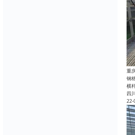
重
钢
横
四
22-