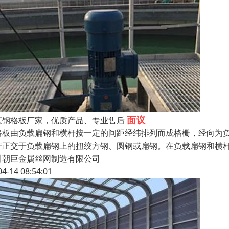
面议
庆钢格板厂家，优质产品、专业售后
格板由负载扁钢和横杆按一定的间距经纬排列而成格栅，经向为
杆正交于负载扁钢上的扭绞方钢、圆钢或扁钢。在负载扁钢和横杆
川朝巨金属丝网制造有限公司
04-14 08:54:01