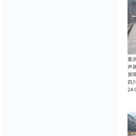
重
声
屏
四
24-