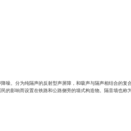
声降噪。分为纯隔声的反射型声屏障，和吸声与隔声相结合的复
居民的影响而设置在铁路和公路侧旁的墙式构造物。隔音墙也称