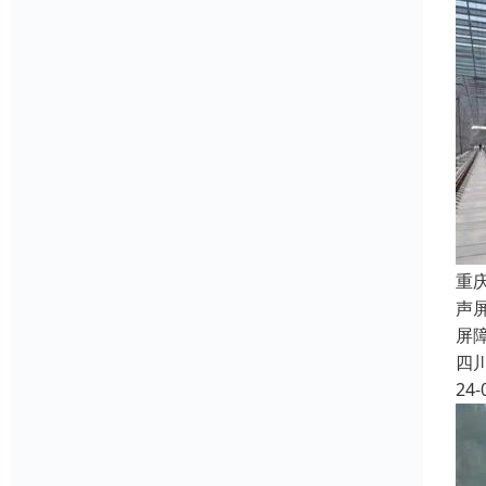
重
声
屏
四
24-