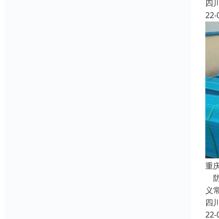
四
22-
重
防
义
四
22-