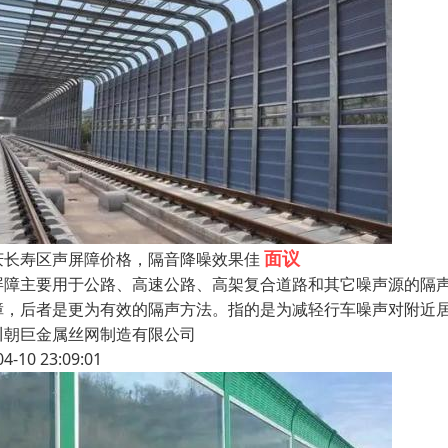
面议
庆长寿区声屏障价格，隔音降噪效果佳
屏障主要用于公路、高速公路、高架复合道路和其它噪声源的隔
障，后者是更为有效的隔声方法。指的是为减轻行车噪声对附近
川朝巨金属丝网制造有限公司
04-10 23:09:01