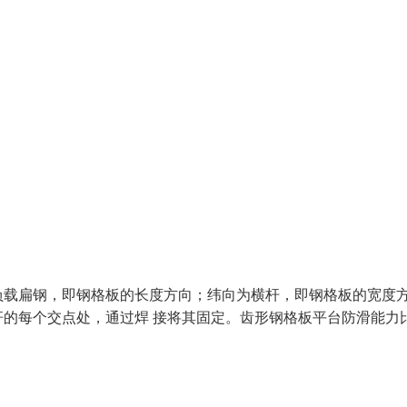
负载扁钢，即钢格板的长度方向；纬向为横杆，即钢格板的宽度
的每个交点处，通过焊 接将其固定。齿形钢格板平台防滑能力