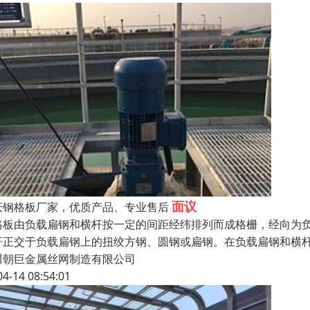
面议
庆钢格板厂家，优质产品、专业售后
格板由负载扁钢和横杆按一定的间距经纬排列而成格栅，经向为
杆正交于负载扁钢上的扭绞方钢、圆钢或扁钢。在负载扁钢和横杆
川朝巨金属丝网制造有限公司
04-14 08:54:01