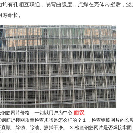
边均有孔相互联通，易弯曲弧度，点焊在壳体内壁后，浇
用寿命长。
面议
庆钢筋网片价格，一切以用户为中心
庆钢筋焊接网质量检查步骤是怎么样的？１．检查钢筋网片的长度
否直顺、除锈、除油、擦拭干净。 ３.检查钢筋网片是否焊接牢固