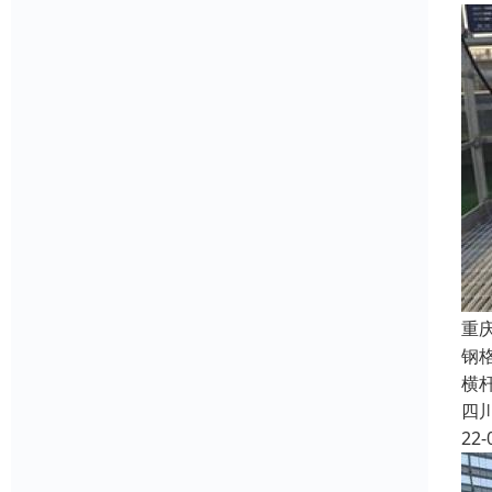
重
钢
横
四
22-