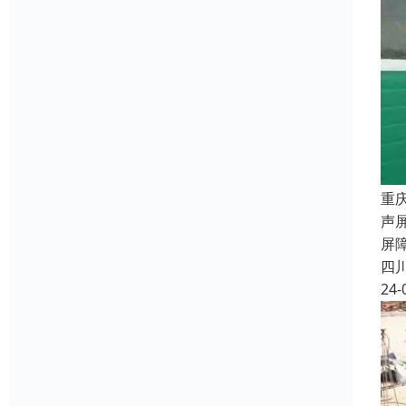
重
声
屏
四
24-