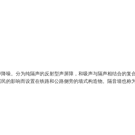
声降噪。分为纯隔声的反射型声屏障，和吸声与隔声相结合的复
居民的影响而设置在铁路和公路侧旁的墙式构造物。隔音墙也称