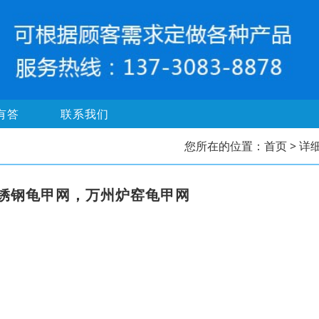
有答
联系我们
您所在的位置：
首页
> 详
锈钢龟甲网，万州炉窑龟甲网