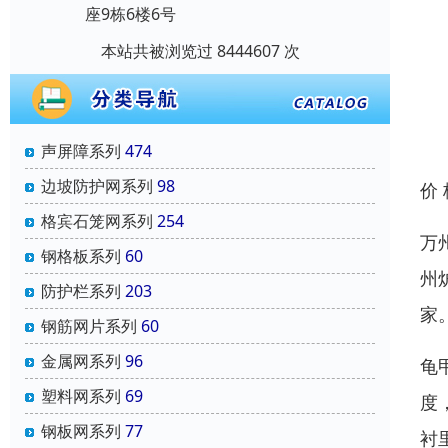
座9栋6楼6号
本站共被浏览过 8444607 次
声屏障系列
474
边坡防护网系列
98
价
格宾石笼网系列
254
万
钢格板系列
60
州
防护栏系列
203
家
钢筋网片系列
60
金属网系列
96
龟
塑料网系列
69
度
钢板网系列
77
衬