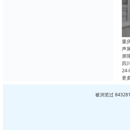
重
声
屏
四
24-
更
被浏览过 8432