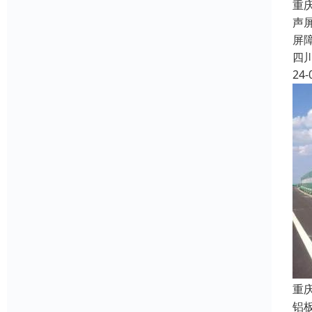
重
声
屏
四
24-
重
铝