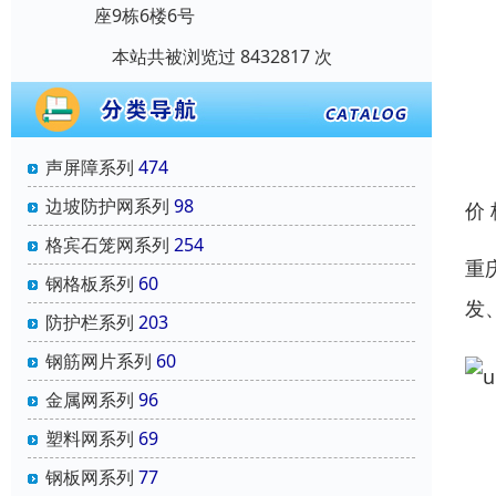
座9栋6楼6号
本站共被浏览过 8432817 次
声屏障系列
474
边坡防护网系列
98
价
格宾石笼网系列
254
重
钢格板系列
60
发
防护栏系列
203
钢筋网片系列
60
金属网系列
96
塑料网系列
69
钢板网系列
77