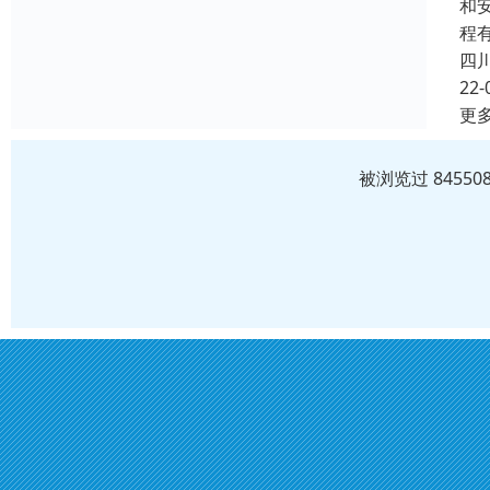
和
程
四
22-
更
被浏览过 8455