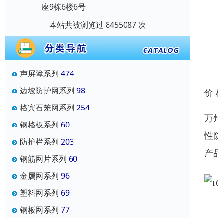
座9栋6楼6号
本站共被浏览过 8455087 次
声屏障系列
474
边坡防护网系列
98
价
格宾石笼网系列
254
万
钢格板系列
60
性
防护栏系列
203
产
钢筋网片系列
60
金属网系列
96
塑料网系列
69
钢板网系列
77