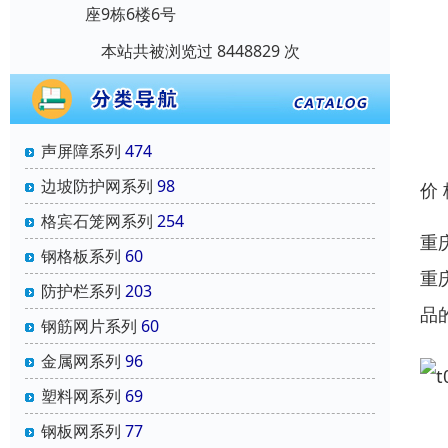
座9栋6楼6号
本站共被浏览过 8448829 次
声屏障系列
474
边坡防护网系列
98
价
格宾石笼网系列
254
重
钢格板系列
60
重
防护栏系列
203
品
钢筋网片系列
60
金属网系列
96
塑料网系列
69
钢板网系列
77