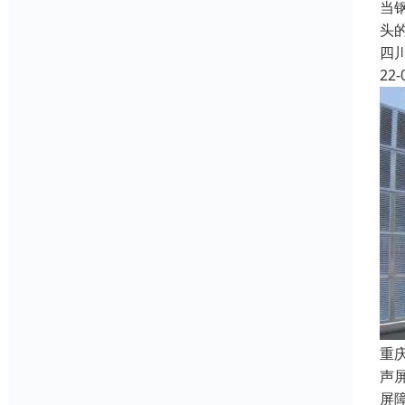
当
头
四
22-
重
声
屏