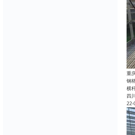
重
钢
横
四
22-