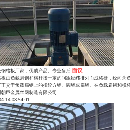
面议
庆钢格板厂家，优质产品、专业售后
格板由负载扁钢和横杆按一定的间距经纬排列而成格栅，经向为
杆正交于负载扁钢上的扭绞方钢、圆钢或扁钢。在负载扁钢和横杆
川朝巨金属丝网制造有限公司
04-14 08:54:01