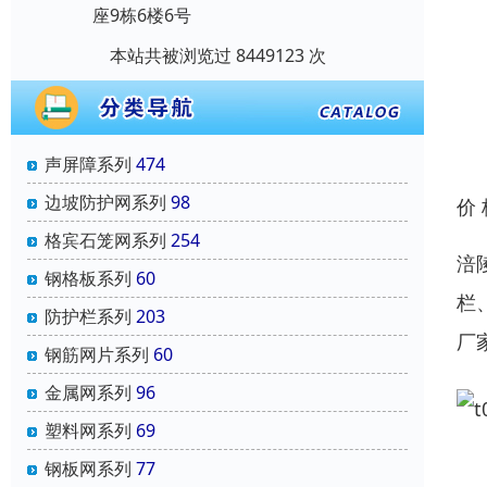
座9栋6楼6号
本站共被浏览过 8449123 次
声屏障系列
474
边坡防护网系列
98
价
格宾石笼网系列
254
涪
钢格板系列
60
栏
防护栏系列
203
厂
钢筋网片系列
60
金属网系列
96
塑料网系列
69
钢板网系列
77