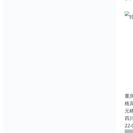
重
格
元
四
22-