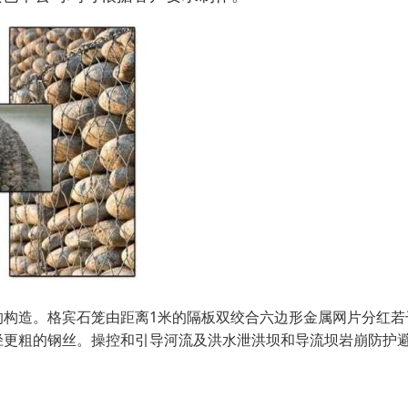
的构造。格宾石笼由距离1米的隔板双绞合六边形金属网片分红若
径更粗的钢丝。操控和引导河流及洪水泄洪坝和导流坝岩崩防护