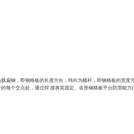
负载扁钢，即钢格板的长度方向；纬向为横杆，即钢格板的宽度
的每个交点处，通过焊 接将其固定。齿形钢格板平台防滑能力